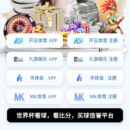
张云龙在绿茵场上挥洒汗水
展现足球激情的精彩瞬间
2026-05-17
1
分享
在绿茵场上，张云龙以其出色的球技和无畏的精神，展现了
足球运动的激情与魅力。通过挥洒汗水，他不仅赢得了观众
的喝彩，更传递出对足球的热爱和执着追求。本文将从四个
方面详细阐述张云龙在绿茵场上的精彩瞬间，包括他的技艺
风采、拼搏精神、团队合作以及对青少年的影响。这些方面
共同构成了他作为一名足球运动员的独特魅力，也让我们看
到了一个为梦想而努力奋斗的青年形象。