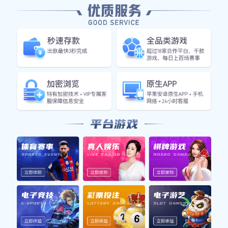
力；第三，安德玛品牌致力于激励年轻人追求卓越，此套装
能够增强孩子们的自信心；最后，通过参与篮球活动，孩子
们能更好地融入社会，建立友谊。整篇文章将围绕这些主题
展开，为家长选择合适的儿童运动装备提供参考。
1、提升运动能力
安德玛儿童篮球套装采用符合人体工程学设计，使得孩子在
使用时更加舒适。这种设计不仅减少了受伤风险，还能帮助
孩子在训练中获得更好的表现。通过与专业教练合作，安德
玛针对不同年龄段的儿童制定了相应的训练方案，使得每个
孩子都能根据自身情况进行有效锻炼。
此外，该篮球套装包含多种不同规格和难度级别的训练器
材，能够帮助孩子从基础动作开始逐渐掌握复杂技巧。在日
常训练中，反复练习基本功，如运球、投篮等，可以显著提
高他们的运动协调性和灵活性，为未来更高水平的竞技打下
坚实基础。